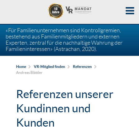
«Für Familienunternehmen sind Kontrollgremien,
bestehend aus Familienmitgliedern und externen
Experten, zentral für die nachhaltige Wahrung der
Familieninteressen» (Astrachan, 2020).
Home
VR-Mitglied finden
Referenzen
Andreas Blättler
Referenzen unserer
Kundinnen und
Kunden