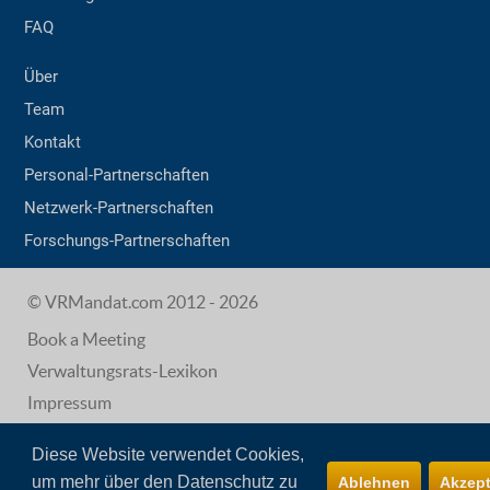
FAQ
Über
Team
Kontakt
Personal-Partnerschaften
Netzwerk-Partnerschaften
Forschungs-Partnerschaften
© VRMandat.com 2012 - 2026
Book a Meeting
Verwaltungsrats-Lexikon
Impressum
AGB
Diese Website verwendet Cookies,
Datenschutz
um mehr über den Datenschutz zu
Ablehnen
Akzept