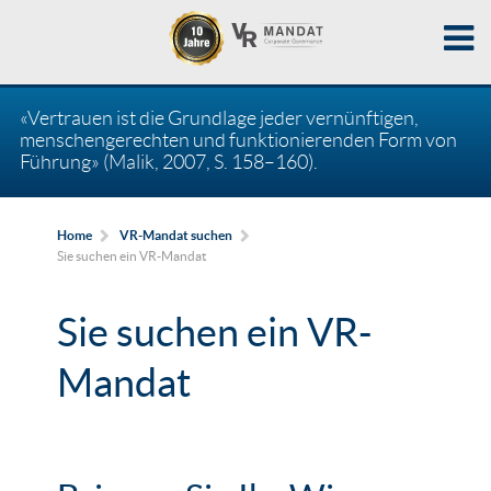
«Vertrauen ist die Grundlage jeder vernünftigen,
menschengerechten und funktionierenden Form von
Führung» (Malik, 2007, S. 158–160).
Home
VR-Mandat suchen
Sie suchen ein VR-Mandat
Sie suchen ein VR-
Mandat