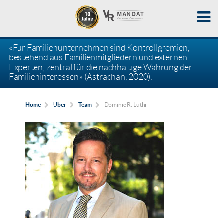
«Für Familienunternehmen sind Kontrollgremien,
bestehend aus Familienmitgliedern und externen
Experten, zentral für die nachhaltige Wahrung der
Familieninteressen» (Astrachan, 2020).
Dominic R. Lüthi
Home
Über
Team