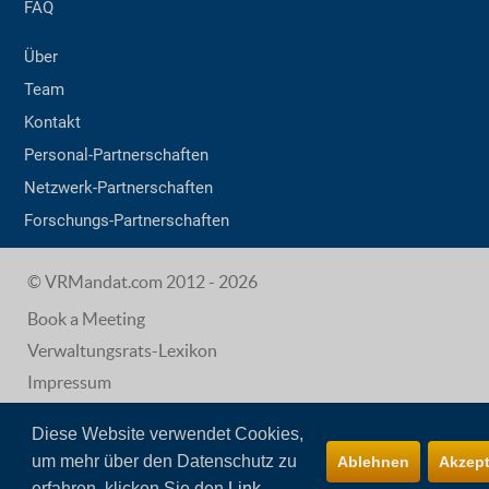
FAQ
Über
Team
Kontakt
Personal-Partnerschaften
Netzwerk-Partnerschaften
Forschungs-Partnerschaften
© VRMandat.com 2012 - 2026
Book a Meeting
Verwaltungsrats-Lexikon
Impressum
AGB
Diese Website verwendet Cookies,
Datenschutz
um mehr über den Datenschutz zu
Ablehnen
Akzept
erfahren, klicken Sie den
Link
.