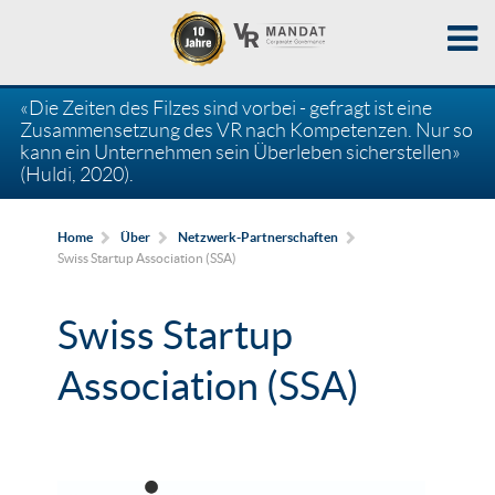
«Die Zeiten des Filzes sind vorbei - gefragt ist eine
Zusammensetzung des VR nach Kompetenzen. Nur so
kann ein Unternehmen sein Überleben sicherstellen»
(Huldi, 2020).
Home
Über
Netzwerk-Partnerschaften
Swiss Startup Association (SSA)
Swiss Startup
Association (SSA)