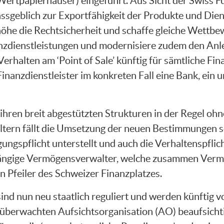
Wertpapierhäuser) eingeführt. Aus Sicht der Swiss
geblich zur Exportfähigkeit der Produkte und Dien
höhe die Rechtsicherheit und schaffe gleiche Wettb
zdienstleistungen und modernisiere zudem den Anleg
Verhalten am ‘Point of Sale’ künftig für sämtliche F
Finanzdienstleister im konkreten Fall eine Bank, ei
hren breit abgestützten Strukturen in der Regel o
ern fällt die Umsetzung der neuen Bestimmungen sc
ngspflicht unterstellt und auch die Verhaltenspflich
hängige Vermögensverwalter, welche zusammen Ver
n Pfeiler des Schweizer Finanzplatzes.
nd nun neu staatlich reguliert und werden künftig 
 überwachten Aufsichtsorganisation (AO) beaufsicht