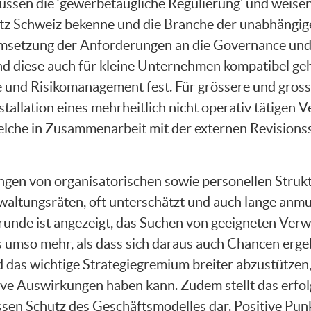
en die ‘gewerbetaugliche Regulierung’ und weisen 
latz Schweiz bekenne und die Branche der unabhängi
Umsetzung der Anforderungen an die Governance un
d diese auch für kleine Unternehmen kompatibel ge
 und Risikomanagement fest. Für grössere und gro
nstallation eines mehrheitlich nicht operativ tätige
lche in Zusammenarbeit mit der externen Revisionsste
gen von organisatorischen sowie personellen Strukt
rwaltungsräten, oft unterschätzt und auch lange anm
 Grunde ist angezeigt, das Suchen von geeigneten Ve
ies umso mehr, als dass sich daraus auch Chancen er
das wichtige Strategiegremium breiter abzustützen, 
ve Auswirkungen haben kann. Zudem stellt das erfo
sen Schutz des Geschäftsmodelles dar. Positive Punk